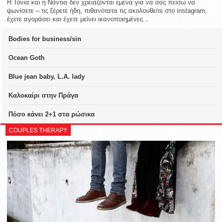
Η Τόνια και η Νάντια δεν χρειάζονται εμένα για να σας πείσω να
ψωνίσετε – τις ξέρετε ήδη, πιθανότατα τις ακολουθείτε στο instagram,
έχετε αγοράσει και έχετε μείνει ικανοποιημένες...
Bodies for business/sin
Ocean Goth
Blue jean baby, L.A. lady
Καλοκαίρι στην Πράγα
Πόσο κάνει 2+1 στα ρώσικα
COUPLES THERAPY