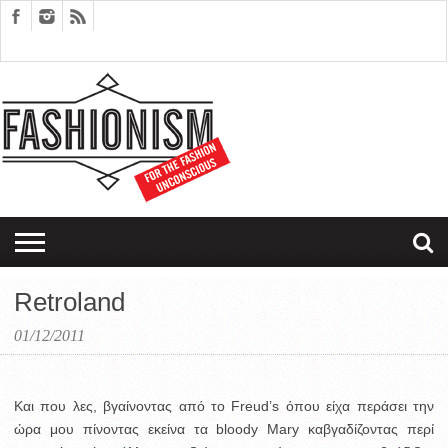
FASHION
DESIGN
ART
EDITORIALS
COUPLES
SARTORIAGRAM
THERAPY
Retroland
01/12/2011
Και που λες, βγαίνοντας από το Freud’s όπου είχα περάσει την
ώρα μου πίνοντας εκείνα τα bloody Mary καβγαδίζοντας περί