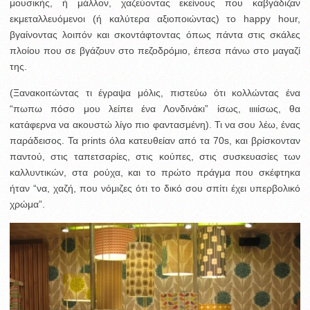
μουσικής, ή μάλλον, χαζεύοντας εκείνους που καβγάδιζαν
εκμεταλλευόμενοι (ή καλύτερα αξιοποιώντας) το happy hour,
βγαίνοντας λοιπόν και σκοντάφτοντας όπως πάντα στις σκάλες
πλοίου που σε βγάζουν στο πεζοδρόμιο, έπεσα πάνω στο μαγαζί
της.
(Ξανακοιτώντας τι έγραψα μόλις, πιστεύω ότι κολλώντας ένα
“πωπω πόσο μου λείπει ένα Λονδινάκι” ίσως, ιιιιίσως, θα
κατάφερνα να ακουστώ λίγο πιο φαντασμένη). Τι να σου λέω, ένας
παράδεισος. Τα prints όλα κατευθείαν από τα 70s, και βρίσκονταν
παντού, στις ταπετσαρίες, στις κούπες, στις συσκευασίες των
καλλυντικών, στα ρούχα, και το πρώτο πράγμα που σκέφτηκα
ήταν “να, χαζή, που νόμιζες ότι το δικό σου σπίτι έχει υπερβολικό
χρώμα”.