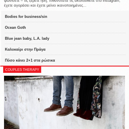
ψωνίσετε – τις ξέρετε ήδη, πιθανότατα τις ακολουθείτε στο instagram,
έχετε αγοράσει και έχετε μείνει ικανοποιημένες...
Bodies for business/sin
Ocean Goth
Blue jean baby, L.A. lady
Καλοκαίρι στην Πράγα
Πόσο κάνει 2+1 στα ρώσικα
COUPLES THERAPY