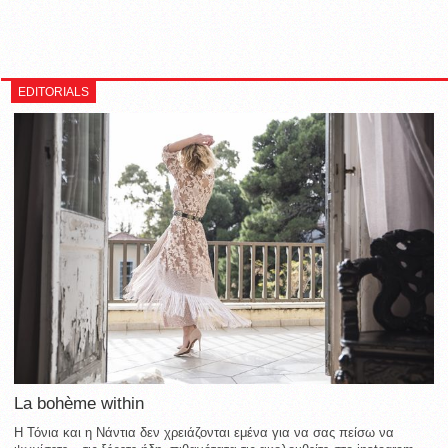
EDITORIALS
La bohème within
Η Τόνια και η Νάντια δεν χρειάζονται εμένα για να σας πείσω να