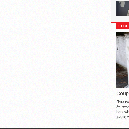
COUP
Coup
Πριν κά
ότι στ
bandwid
χωρίς ν