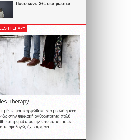
Πόσο κάνει 2+1 στα ρώσικα
LES THERAPY
les Therapy
τι μήνες μου καρφώθηκε στο μυαλό η ιδέα
οιχίζω στην ψηφιακή ανθρωπότητα πολύ
th και τρόμαξα με την υποψία ότι, ίσως
α το ομολογώ, έχω αρχίσει...