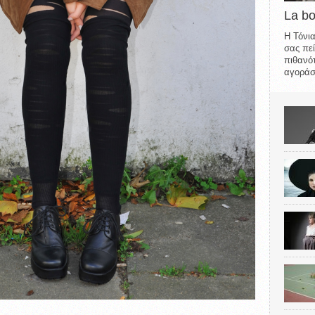
La b
Η Τόνια
σας πεί
πιθανότ
αγοράσε