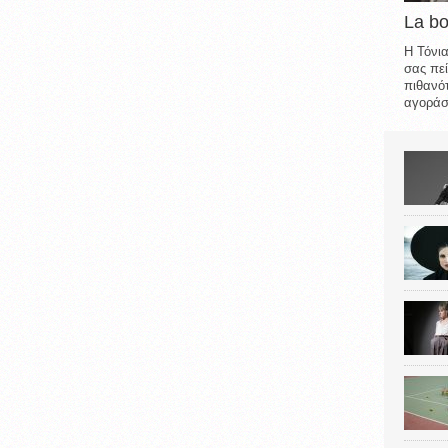
La b
Η Τόνια
σας πεί
πιθανότ
αγοράσε