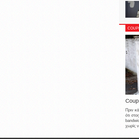
COUP
Coup
Πριν κά
ότι στ
bandwid
χωρίς ν