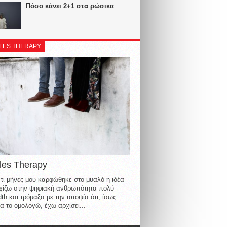
Πόσο κάνει 2+1 στα ρώσικα
LES THERAPY
les Therapy
τι μήνες μου καρφώθηκε στο μυαλό η ιδέα
οιχίζω στην ψηφιακή ανθρωπότητα πολύ
th και τρόμαξα με την υποψία ότι, ίσως
α το ομολογώ, έχω αρχίσει...