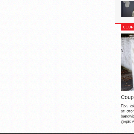
COUP
Coup
Πριν κά
ότι στ
bandwid
χωρίς ν