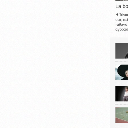
La b
Η Τόνια
σας πεί
πιθανότ
αγοράσε