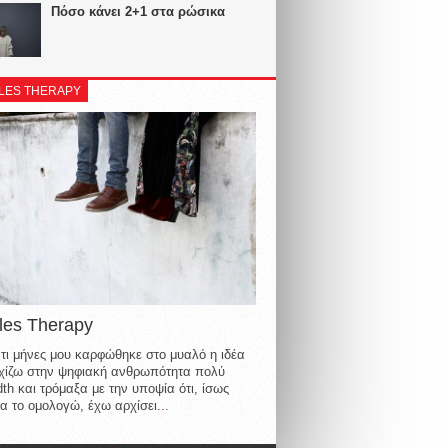
Πόσο κάνει 2+1 στα ρώσικα
LES THERAPY
les Therapy
τι μήνες μου καρφώθηκε στο μυαλό η ιδέα
οιχίζω στην ψηφιακή ανθρωπότητα πολύ
th και τρόμαξα με την υποψία ότι, ίσως
α το ομολογώ, έχω αρχίσει...