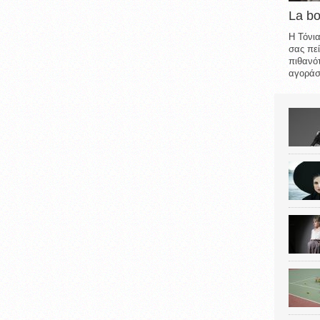
La b
Η Τόνια
σας πεί
πιθανότ
αγοράσε