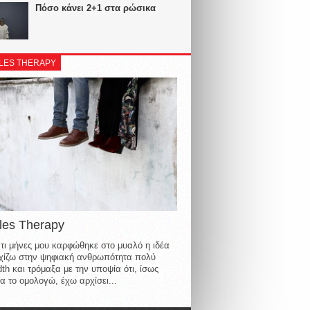
Πόσο κάνει 2+1 στα ρώσικα
LES THERAPY
les Therapy
τι μήνες μου καρφώθηκε στο μυαλό η ιδέα
οιχίζω στην ψηφιακή ανθρωπότητα πολύ
th και τρόμαξα με την υποψία ότι, ίσως
α το ομολογώ, έχω αρχίσει...