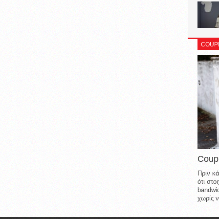
COUP
Coup
Πριν κά
ότι στ
bandwid
χωρίς ν