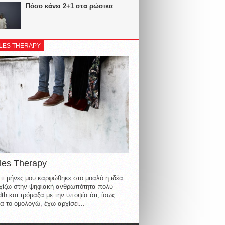
Πόσο κάνει 2+1 στα ρώσικα
LES THERAPY
les Therapy
τι μήνες μου καρφώθηκε στο μυαλό η ιδέα
οιχίζω στην ψηφιακή ανθρωπότητα πολύ
th και τρόμαξα με την υποψία ότι, ίσως
α το ομολογώ, έχω αρχίσει...