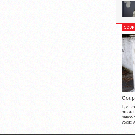
COUP
Coup
Πριν κά
ότι στ
bandwid
χωρίς ν