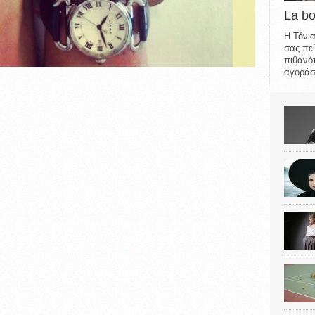
La b
Η Τόνια
σας πεί
πιθανότ
αγοράσε