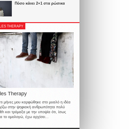
Πόσο κάνει 2+1 στα ρώσικα
LES THERAPY
les Therapy
τι μήνες μου καρφώθηκε στο μυαλό η ιδέα
οιχίζω στην ψηφιακή ανθρωπότητα πολύ
th και τρόμαξα με την υποψία ότι, ίσως
α το ομολογώ, έχω αρχίσει...