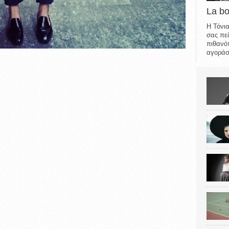
La b
Η Τόνια
σας πεί
πιθανότ
αγοράσε