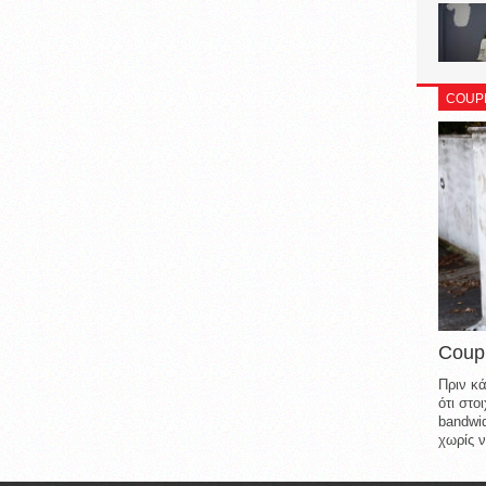
COUP
Coup
Πριν κά
ότι στ
bandwid
χωρίς ν