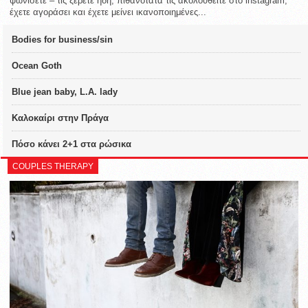
ψωνίσετε – τις ξέρετε ήδη, πιθανότατα τις ακολουθείτε στο instagram,
έχετε αγοράσει και έχετε μείνει ικανοποιημένες...
Bodies for business/sin
Ocean Goth
Blue jean baby, L.A. lady
Καλοκαίρι στην Πράγα
Πόσο κάνει 2+1 στα ρώσικα
COUPLES THERAPY