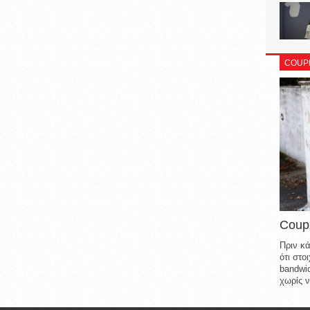
COUP
Coup
Πριν κά
ότι στ
bandwid
χωρίς ν