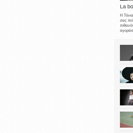
La b
Η Τόνια
σας πεί
πιθανότ
αγοράσε