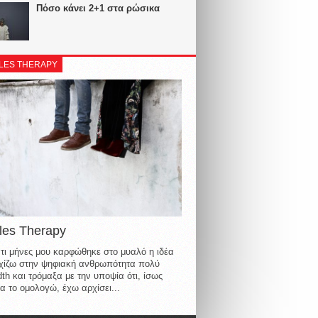
Πόσο κάνει 2+1 στα ρώσικα
LES THERAPY
les Therapy
τι μήνες μου καρφώθηκε στο μυαλό η ιδέα
οιχίζω στην ψηφιακή ανθρωπότητα πολύ
th και τρόμαξα με την υποψία ότι, ίσως
α το ομολογώ, έχω αρχίσει...