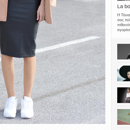
La b
Η Τόνια
σας πεί
πιθανότ
αγοράσε