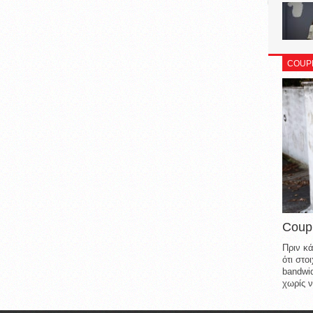
COUP
Coup
Πριν κά
ότι στ
bandwid
χωρίς ν