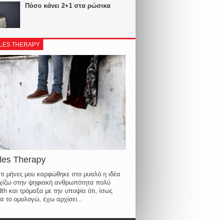
Πόσο κάνει 2+1 στα ρώσικα
LES THERAPY
les Therapy
τι μήνες μου καρφώθηκε στο μυαλό η ιδέα
οιχίζω στην ψηφιακή ανθρωπότητα πολύ
th και τρόμαξα με την υποψία ότι, ίσως
α το ομολογώ, έχω αρχίσει...