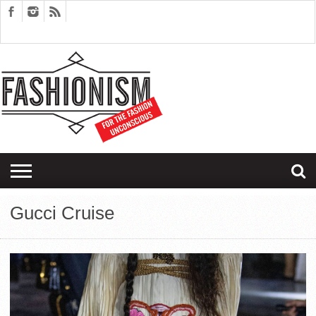
FASHION
DESIGN
ART
EDITORIALS
COUPLES
SARTORIAGRAM
THERAPY
Gucci Cruise