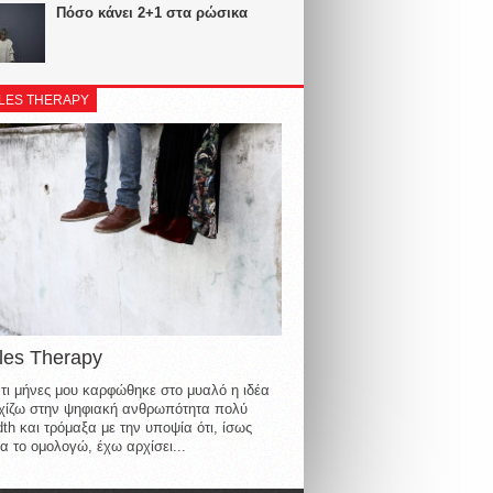
Πόσο κάνει 2+1 στα ρώσικα
LES THERAPY
les Therapy
τι μήνες μου καρφώθηκε στο μυαλό η ιδέα
οιχίζω στην ψηφιακή ανθρωπότητα πολύ
th και τρόμαξα με την υποψία ότι, ίσως
α το ομολογώ, έχω αρχίσει...