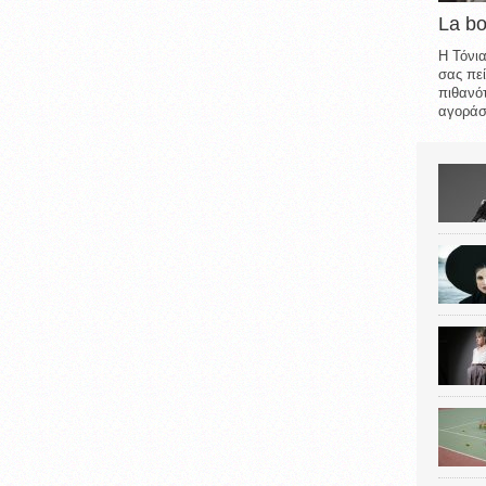
La b
Η Τόνια
σας πεί
πιθανότ
αγοράσε