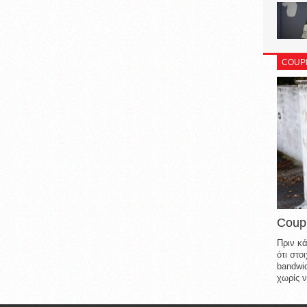
COUP
Coup
Πριν κά
ότι στ
bandwid
χωρίς ν