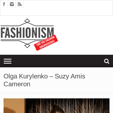
FASHION
DESIGN
ART
EDITORIALS
COUPLES
SARTORIAGRAM
THERAPY
Olga Kurylenko – Suzy Amis
Cameron