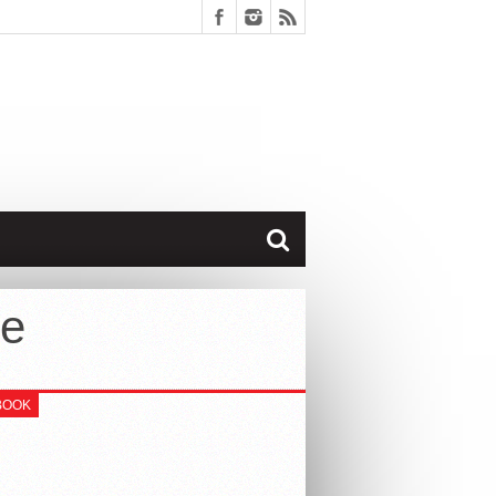
le
BOOK