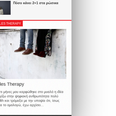
Πόσο κάνει 2+1 στα ρώσικα
LES THERAPY
les Therapy
τι μήνες μου καρφώθηκε στο μυαλό η ιδέα
οιχίζω στην ψηφιακή ανθρωπότητα πολύ
th και τρόμαξα με την υποψία ότι, ίσως
α το ομολογώ, έχω αρχίσει...