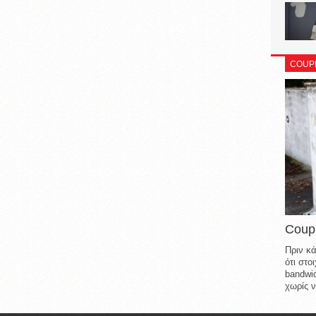
COUP
Coup
Πριν κά
ότι στ
bandwid
χωρίς ν