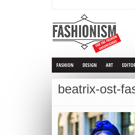
FASHION
DESIGN
ART
EDITO
beatrix-ost-f