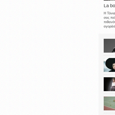
La b
Η Τόνια
σας πεί
πιθανότ
αγοράσε