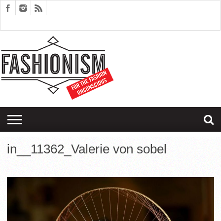
FASHION
DESIGN
ART
EDITORIALS
COUPLES
SARTORIAGRAM
THERAPY
in__11362_Valerie von sobel