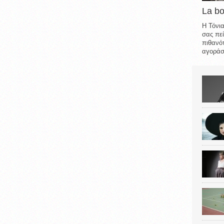
La b
Η Τόνια
σας πεί
πιθανότ
αγοράσε