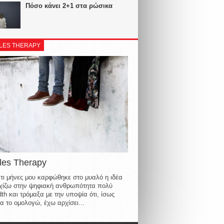
Πόσο κάνει 2+1 στα ρώσικα
LES THERAPY
les Therapy
τι μήνες μου καρφώθηκε στο μυαλό η ιδέα
οιχίζω στην ψηφιακή ανθρωπότητα πολύ
th και τρόμαξα με την υποψία ότι, ίσως
α το ομολογώ, έχω αρχίσει...