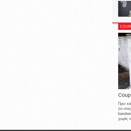
COUP
Coup
Πριν κά
ότι στ
bandwid
χωρίς ν