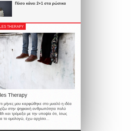
Πόσο κάνει 2+1 στα ρώσικα
LES THERAPY
les Therapy
τι μήνες μου καρφώθηκε στο μυαλό η ιδέα
οιχίζω στην ψηφιακή ανθρωπότητα πολύ
th και τρόμαξα με την υποψία ότι, ίσως
α το ομολογώ, έχω αρχίσει...