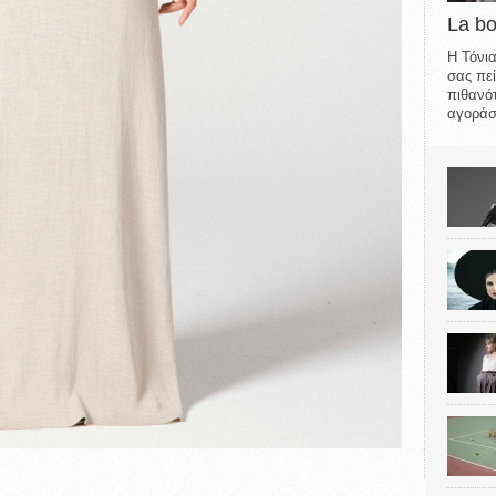
La b
Η Τόνια
σας πεί
πιθανότ
αγοράσε