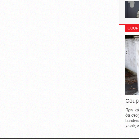
COUP
Coup
Πριν κά
ότι στ
bandwid
χωρίς ν