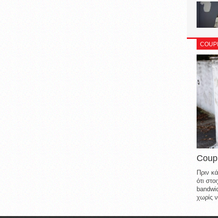
COUP
Coup
Πριν κά
ότι στ
bandwid
χωρίς ν