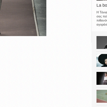
La b
Η Τόνια
σας πεί
πιθανότ
αγοράσε