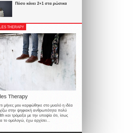
Πόσο κάνει 2+1 στα ρώσικα
LES THERAPY
les Therapy
τι μήνες μου καρφώθηκε στο μυαλό η ιδέα
οιχίζω στην ψηφιακή ανθρωπότητα πολύ
th και τρόμαξα με την υποψία ότι, ίσως
α το ομολογώ, έχω αρχίσει...