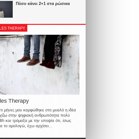
Πόσο κάνει 2+1 στα ρώσικα
LES THERAPY
les Therapy
τι μήνες μου καρφώθηκε στο μυαλό η ιδέα
οιχίζω στην ψηφιακή ανθρωπότητα πολύ
th και τρόμαξα με την υποψία ότι, ίσως
α το ομολογώ, έχω αρχίσει...