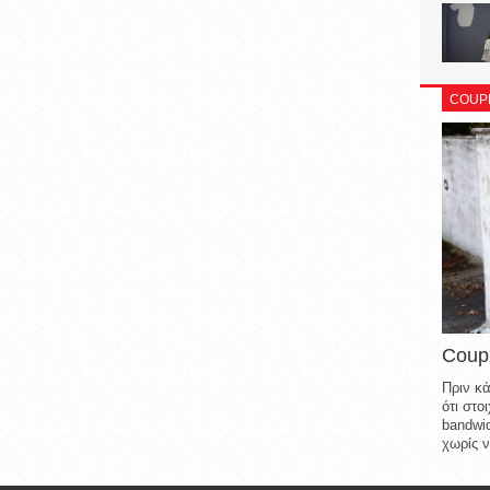
COUP
Coup
Πριν κά
ότι στ
bandwid
χωρίς ν