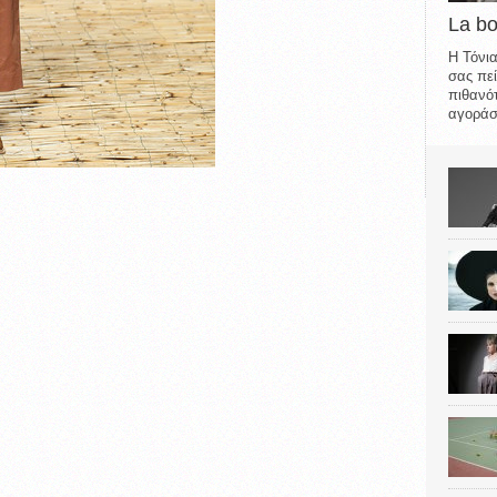
La b
Η Τόνια
σας πεί
πιθανότ
αγοράσε