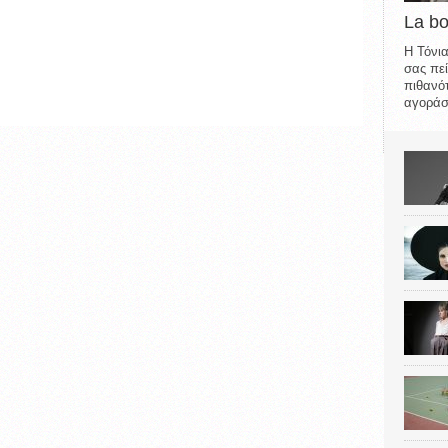
La b
Η Τόνια
σας πεί
πιθανότ
αγοράσε