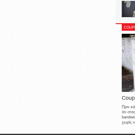
COUP
Coup
Πριν κά
ότι στ
bandwid
χωρίς ν