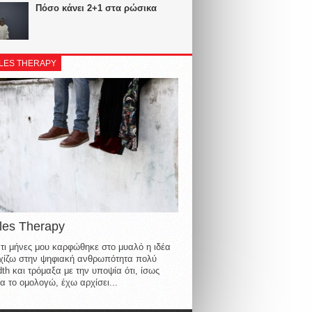
Πόσο κάνει 2+1 στα ρώσικα
LES THERAPY
les Therapy
τι μήνες μου καρφώθηκε στο μυαλό η ιδέα
οιχίζω στην ψηφιακή ανθρωπότητα πολύ
th και τρόμαξα με την υποψία ότι, ίσως
α το ομολογώ, έχω αρχίσει...