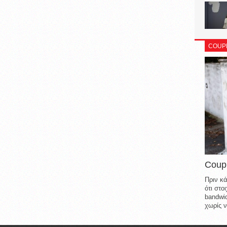
COUP
Coup
Πριν κά
ότι στ
bandwid
χωρίς ν