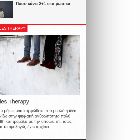
Πόσο κάνει 2+1 στα ρώσικα
LES THERAPY
les Therapy
τι μήνες μου καρφώθηκε στο μυαλό η ιδέα
οιχίζω στην ψηφιακή ανθρωπότητα πολύ
th και τρόμαξα με την υποψία ότι, ίσως
α το ομολογώ, έχω αρχίσει...