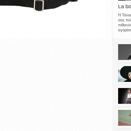
La b
Η Τόνια
σας πεί
πιθανότ
αγοράσε