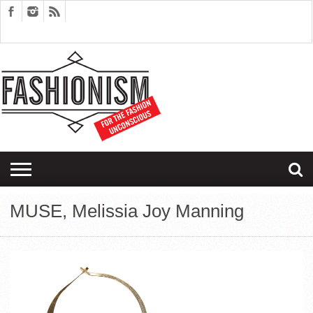
FASHION
DESIGN
ART
EDITORIALS
COUPLES
SARTORIAGRAM
THERAPY
MUSE, Melissia Joy Manning