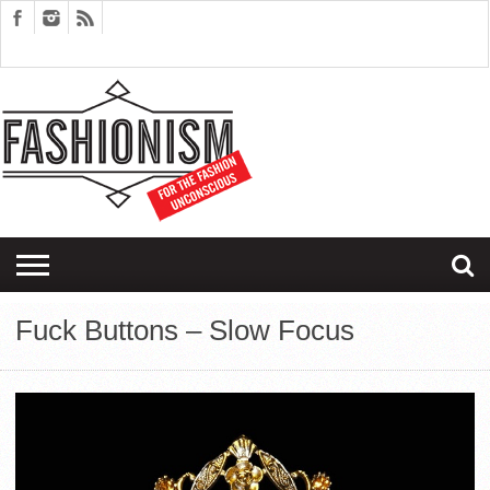
FASHION
DESIGN
ART
EDITORIALS
COUPLES
SARTORIAGRAM
THERAPY
Fuck Buttons – Slow Focus