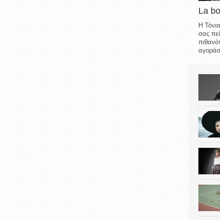
La b
Η Τόνια
σας πεί
πιθανότ
αγοράσε