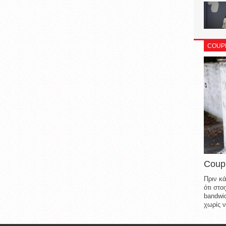
COUP
Coup
Πριν κά
ότι στ
bandwid
χωρίς ν