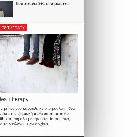
Πόσο κάνει 2+1 στα ρώσικα
LES THERAPY
les Therapy
τι μήνες μου καρφώθηκε στο μυαλό η ιδέα
οιχίζω στην ψηφιακή ανθρωπότητα πολύ
th και τρόμαξα με την υποψία ότι, ίσως
α το ομολογώ, έχω αρχίσει...