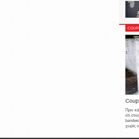
COUP
Coup
Πριν κά
ότι στ
bandwid
χωρίς ν