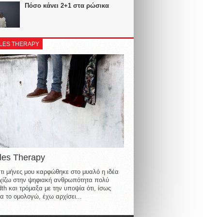
Πόσο κάνει 2+1 στα ρώσικα
LES THERAPY
les Therapy
τι μήνες μου καρφώθηκε στο μυαλό η ιδέα
οιχίζω στην ψηφιακή ανθρωπότητα πολύ
th και τρόμαξα με την υποψία ότι, ίσως
α το ομολογώ, έχω αρχίσει...