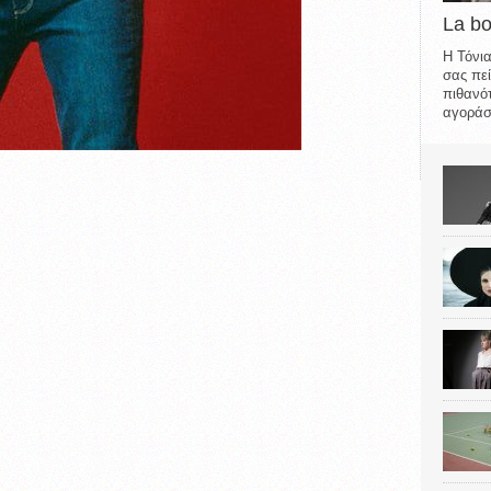
La b
Η Τόνια
σας πεί
πιθανότ
αγοράσε