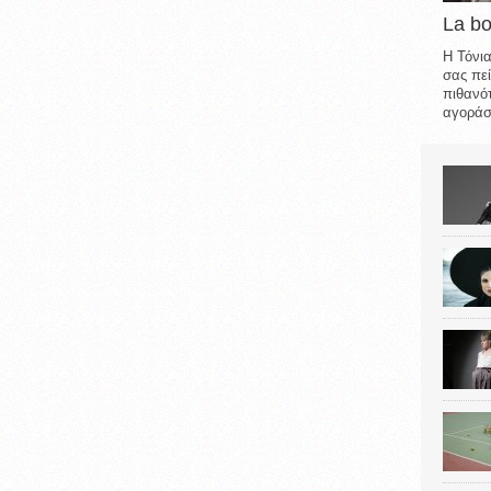
La b
Η Τόνια
σας πεί
πιθανότ
αγοράσε