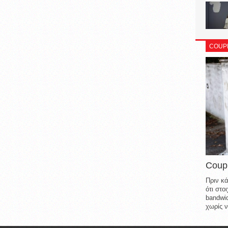
COUP
Coup
Πριν κά
ότι στ
bandwid
χωρίς ν