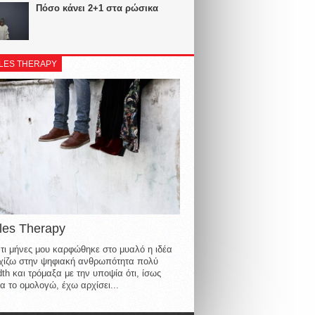
Πόσο κάνει 2+1 στα ρώσικα
LES THERAPY
les Therapy
τι μήνες μου καρφώθηκε στο μυαλό η ιδέα
οιχίζω στην ψηφιακή ανθρωπότητα πολύ
th και τρόμαξα με την υποψία ότι, ίσως
α το ομολογώ, έχω αρχίσει...