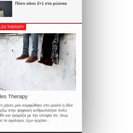
Πόσο κάνει 2+1 στα ρώσικα
LES THERAPY
les Therapy
τι μήνες μου καρφώθηκε στο μυαλό η ιδέα
οιχίζω στην ψηφιακή ανθρωπότητα πολύ
th και τρόμαξα με την υποψία ότι, ίσως
α το ομολογώ, έχω αρχίσει...