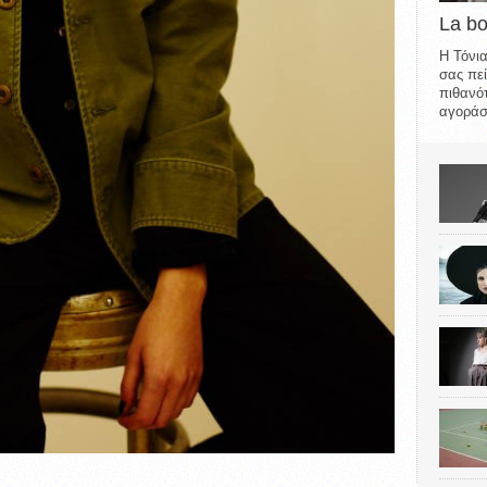
La b
Η Τόνια
σας πεί
πιθανότ
αγοράσε