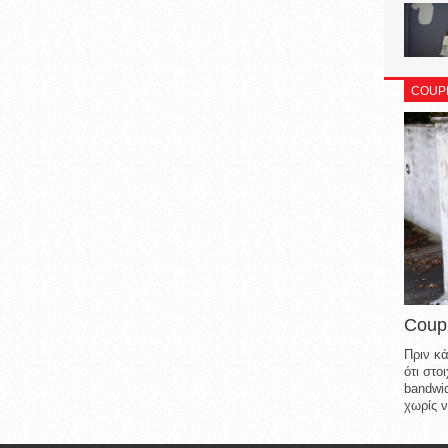
COUP
Coup
Πριν κά
ότι στ
bandwid
χωρίς ν