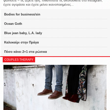
ψωνίσετε – τις ξέρετε ήδη, πιθανότατα τις ακολουθείτε στο instagram,
έχετε αγοράσει και έχετε μείνει ικανοποιημένες...
Bodies for business/sin
Ocean Goth
Blue jean baby, L.A. lady
Καλοκαίρι στην Πράγα
Πόσο κάνει 2+1 στα ρώσικα
COUPLES THERAPY