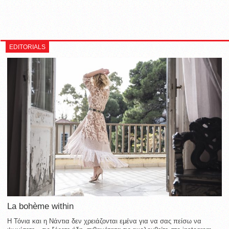
EDITORIALS
La bohème within
Η Τόνια και η Νάντια δεν χρειάζονται εμένα για να σας πείσω να