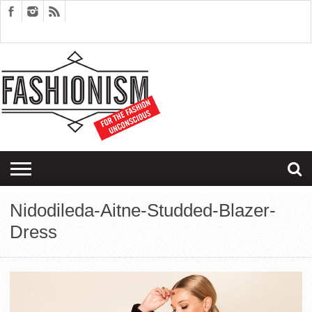
FASHION
DESIGN
ART
EDITORIALS
COUPLES
SARTORIAGRAM
THERAPY
Nidodileda-Aitne-Studded-Blazer-
Dress