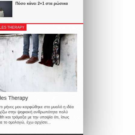
Πόσο κάνει 2+1 στα ρώσικα
LES THERAPY
les Therapy
τι μήνες μου καρφώθηκε στο μυαλό η ιδέα
οιχίζω στην ψηφιακή ανθρωπότητα πολύ
th και τρόμαξα με την υποψία ότι, ίσως
α το ομολογώ, έχω αρχίσει...