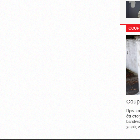
COUP
Coup
Πριν κά
ότι στ
bandwid
χωρίς ν