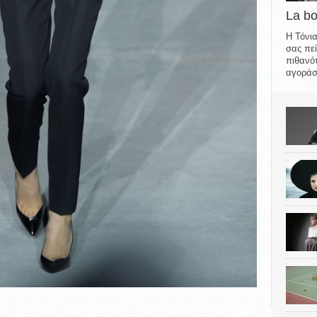
La b
Η Τόνια
σας πεί
πιθανότ
αγοράσε