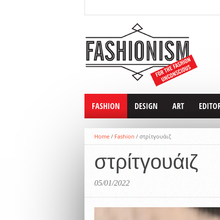
FASHION
DESIGN
ART
EDITO
Home
/
Fashion
/
στρίτγουάιζ
στρίτγουάιζ
05/01/2022