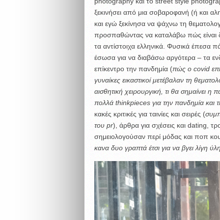
photography και το street style photogr
ξεκινήσει από μια σοβαροφανή (ή και αλ
και εγώ ξεκίνησα να ψάχνω τη θεματολογ
προσπαθώντας να καταλάβω πώς είναι δ
τα αντίστοιχα ελληνικά. Φυσικά έπεσα πά
έσωσα για να διαβάσω αργότερα – τα ε
επίκεντρο την πανδημία (
πώς ο covid επ
γυναίκες εικαστικοί μετέβαλαν τη θεματο
αισθητική χειρουργική, τι θα σημαίνει η π
πολλά thinkpieces για την πανδημία και τ
κακές κριτικές για ταινίες και σειρές (
συμπ
του pr
), άρθρα για σχέσεις και dating, 
σημειολογούσαν περί μόδας και ποπ κο
κανα δυο γραπτά έτσι για να βγει λί