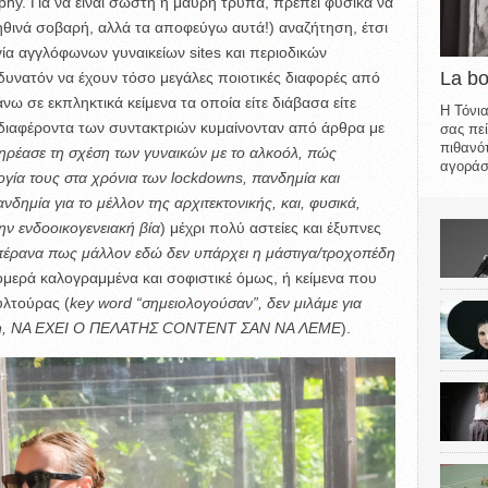
aphy. Για να είναι σωστή η μαύρη τρύπα, πρέπει φυσικά να
ηθινά σοβαρή, αλλά τα αποφεύγω αυτά!) αναζήτηση, έτσι
ία αγγλόφωνων γυναικείων sites και περιοδικών
La b
υνατόν να έχουν τόσο μεγάλες ποιοτικές διαφορές από
νω σε εκπληκτικά κείμενα τα οποία είτε διάβασα είτε
Η Τόνια
νδιαφέροντα των συντακτριών κυμαίνονταν από άρθρα με
σας πεί
πιθανότ
ηρέασε τη σχέση των γυναικών με το αλκοόλ, πώς
αγοράσε
λογία τους στα χρόνια των lockdowns, πανδημία και
ανδημία για το μέλλον της αρχιτεκτονικής, και, φυσικά,
ην ενδοοικογενειακή βία
) μέχρι πολύ αστείες και έξυπνες
έρανα πως μάλλον εδώ δεν υπάρχει η μάστιγα/τροχοπέδη
τρομερά καλογραμμένα και σοφιστικέ όμως, ή κείμενα που
υλτούρας (
key word “σημειολογούσαν”, δεν μιλάμε για
γη ύλη, ΝΑ ΕΧΕΙ Ο ΠΕΛΑΤΗΣ CONTENT ΣΑΝ ΝΑ ΛΕΜΕ
).