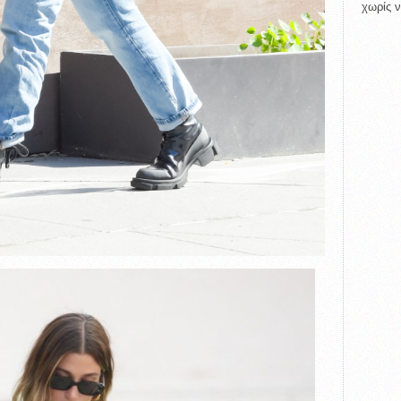
χωρίς ν