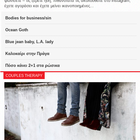
ψωνίσετε – τις ξέρετε ήδη, πιθανότατα τις ακολουθείτε στο instagram,
έχετε αγοράσει και έχετε μείνει ικανοποιημένες...
Bodies for business/sin
Ocean Goth
Blue jean baby, L.A. lady
Καλοκαίρι στην Πράγα
Πόσο κάνει 2+1 στα ρώσικα
COUPLES THERAPY