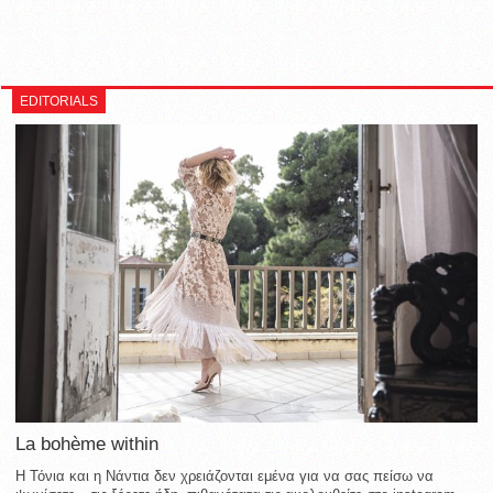
EDITORIALS
La bohème within
Η Τόνια και η Νάντια δεν χρειάζονται εμένα για να σας πείσω να