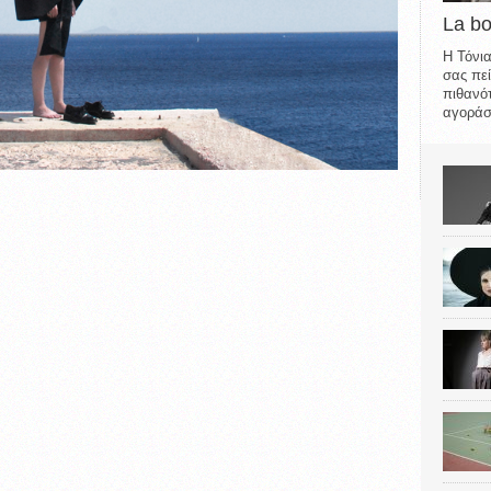
La b
Η Τόνια
σας πεί
πιθανότ
αγοράσε