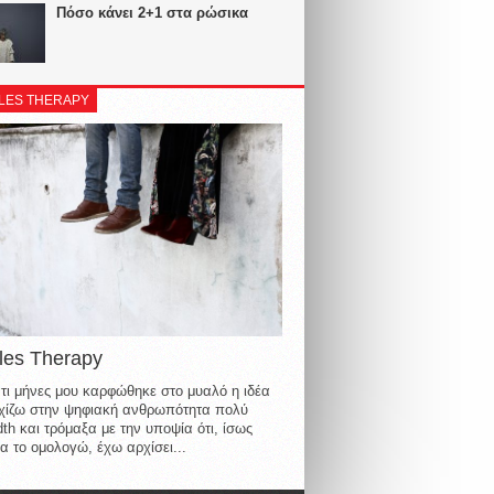
Πόσο κάνει 2+1 στα ρώσικα
LES THERAPY
les Therapy
τι μήνες μου καρφώθηκε στο μυαλό η ιδέα
οιχίζω στην ψηφιακή ανθρωπότητα πολύ
th και τρόμαξα με την υποψία ότι, ίσως
α το ομολογώ, έχω αρχίσει...