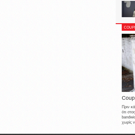
COUP
Coup
Πριν κά
ότι στ
bandwid
χωρίς ν