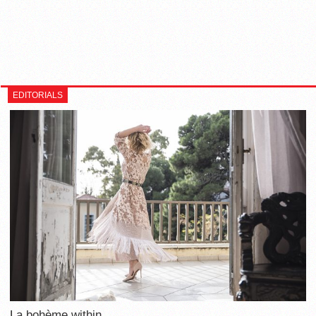
EDITORIALS
La bohème within