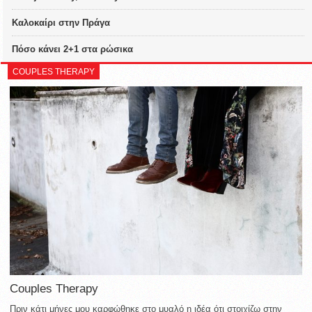
Καλοκαίρι στην Πράγα
Πόσο κάνει 2+1 στα ρώσικα
COUPLES THERAPY
Couples Therapy
Πριν κάτι μήνες μου καρφώθηκε στο μυαλό η ιδέα ότι στοιχίζω στην