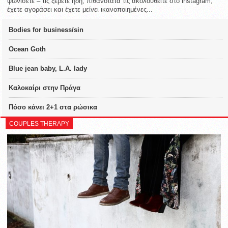
ψωνίσετε – τις ξέρετε ήδη, πιθανότατα τις ακολουθείτε στο instagram,
έχετε αγοράσει και έχετε μείνει ικανοποιημένες...
Bodies for business/sin
Ocean Goth
Blue jean baby, L.A. lady
Καλοκαίρι στην Πράγα
Πόσο κάνει 2+1 στα ρώσικα
COUPLES THERAPY