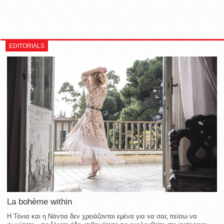
EDITORIALS
La bohème within
Η Τόνια και η Νάντια δεν χρειάζονται εμένα για να σας πείσω να