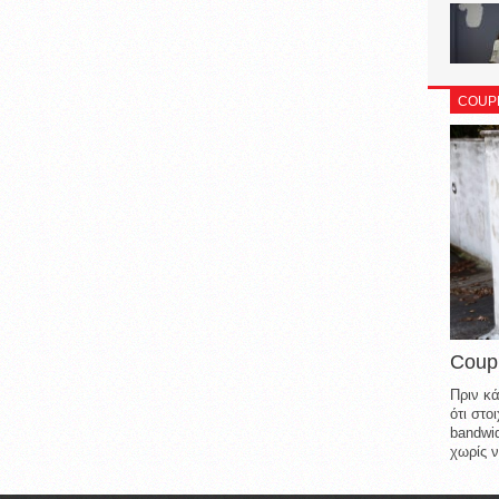
COUP
Coup
Πριν κά
ότι στ
bandwid
χωρίς ν