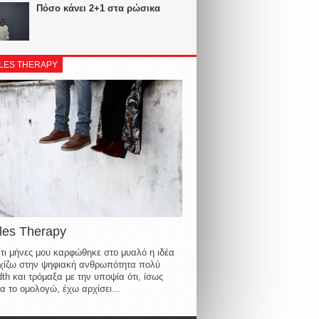
Πόσο κάνει 2+1 στα ρώσικα
LES THERAPY
les Therapy
τι μήνες μου καρφώθηκε στο μυαλό η ιδέα
οιχίζω στην ψηφιακή ανθρωπότητα πολύ
th και τρόμαξα με την υποψία ότι, ίσως
α το ομολογώ, έχω αρχίσει...