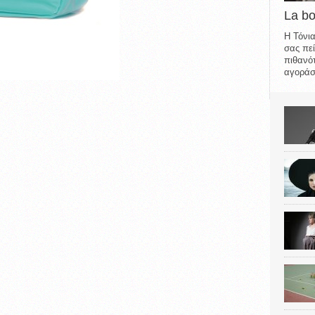
La b
Η Τόνια
σας πεί
πιθανότ
αγοράσε