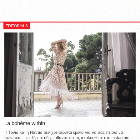
EDITORIALS
La bohème within
Η Τόνια και η Νάντια δεν χρειάζονται εμένα για να σας πείσω να
ψωνίσετε – τις ξέρετε ήδη, πιθανότατα τις ακολουθείτε στο instagram,