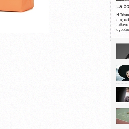
La b
Η Τόνια
σας πεί
πιθανότ
αγοράσε