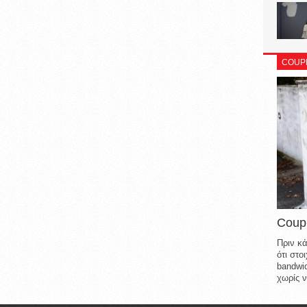
COUP
Coup
Πριν κά
ότι στ
bandwid
χωρίς ν