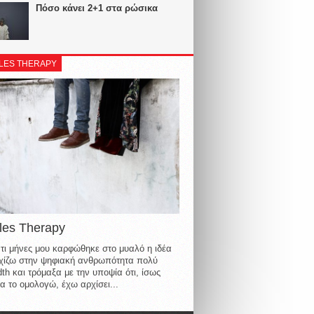
Πόσο κάνει 2+1 στα ρώσικα
LES THERAPY
les Therapy
τι μήνες μου καρφώθηκε στο μυαλό η ιδέα
οιχίζω στην ψηφιακή ανθρωπότητα πολύ
th και τρόμαξα με την υποψία ότι, ίσως
α το ομολογώ, έχω αρχίσει...