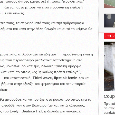
 με πόσους άντρες κάνεις σεξ ή πόσες “προκλητικές”
. Και ναι, αυτό μπορεί να είναι προσωπική επιλογή
ύμε επί αιώνες.
τές τους, τα επιχειρήματά τους και την αρθρογραφία
βλήματα και κενά στην άλλη θεωρία και αυτό το κείμενο θα
COUP
ς οπτικής. απλούστατα επειδή αυτή η προσέγγιση είναι η
εκείνη που περισσότερο ρεαλιστικά τοποθετημένη στο
ίως μονόπλευρο κατ’ εμέ, ιδεώδες “φυσική ομορφιά,
λπ κλπ” το οποίο, ως “η καθώς πρέπει επιλογή”,
– και καταπιεστικό.
Third wave, lipstick feminism
και
 βήματα στην εξέλιξη του φεμινισμού και στην πορεία
ίκας.
Coup
 θα μπορούσε και να τον έχει στο μυαλό του όπως έχει τα
Πριν κά
υ αποδόθηκαν στον Βολταίρο (αν και, κατά κάποιους,
ότι στ
 του Evelyn Beatrice Hall, η δηλαδή μια γυναίκα):
bandwid