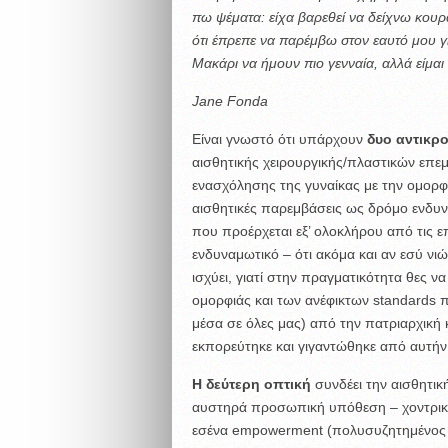
πω ψέματα: είχα βαρεθεί να δείχνω κουρ
ότι έπρεπε να παρέμβω στον εαυτό μου γ
Μακάρι να ήμουν πιο γενναία, αλλά είμαι 
Jane Fonda
Είναι γνωστό ότι υπάρχουν
δυο αντικρ
αισθητικής χειρουργικής/πλαστικών επε
ενασχόλησης της γυναίκας με την ομορφ
αισθητικές παρεμβάσεις ως δρόμο ενδυνά
που προέρχεται εξ’ ολοκλήρου από τις επ
ενδυναμωτικό – ότι ακόμα και αν εσύ ν
ισχύει, γιατί στην πραγματικότητα θες ν
ομορφιάς και των ανέφικτων standards π
μέσα σε όλες μας) από την πατριαρχική
εκπορεύτηκε και γιγαντώθηκε από αυτήν
Η δεύτερη οπτική
συνδέει την αισθητικ
αυστηρά προσωπική υπόθεση – χοντρικά, 
εσένα empowerment (πολυσυζητημένος όρ