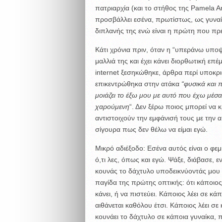
πατριαρχία (και το στήθος της Pamela An
προσβάλλει εσένα, πρωτίστως, ως γυναίκ
διπλανής της ενώ είναι η πρώτη που πρέ
Κάτι χρόνια πριν, όταν η “υπεράνω υπο
μαλλιά της και έχει κάνει διορθωτική επ
internet ξεσηκώθηκε, άρθρα περί υποκρ
επικεντρώθηκα στην ατάκα
“φυσικά και 
μοιάζει το έξω μου με αυτό πο
υ
έχω μέσα 
χαρούμενη
“. Δεν ξέρω ποιος μπορεί να 
αντιστοιχούν την εμφάνισή τους με την
σίγουρα πως δεν θέλω να είμαι εγώ.
Μικρό αδιέξοδο: Εσένα αυτός είναι ο φεμ
ό,τι λες, όπως και εγώ. Ψάξε, διάβασε,
κουνάς το δάχτυλο υποδεικνύοντάς μου τον
παγίδα της πρώτης οπτικής: ότι κάποιος 
κάνει, ή να πιστεύει. Κάποιος λέει σε κά
αιθάνεται καθόλου έτσι. Κάποιος λέει σε
κουνάει το δάχτυλο σε κάποια γυναίκα, 