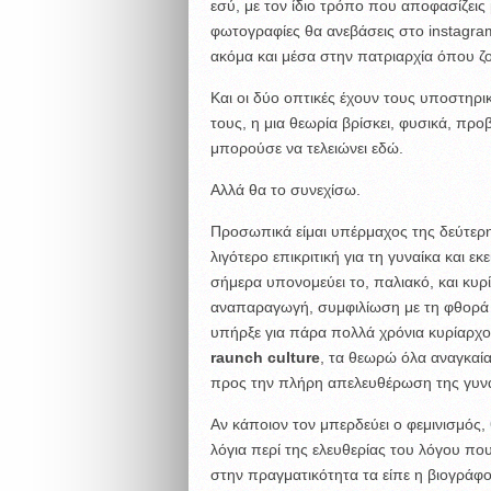
εσύ, με τον ίδιο τρόπο που αποφασίζεις
φωτογραφίες θα ανεβάσεις στο instagram
ακόμα και μέσα στην πατριαρχία όπου ζο
Και οι δύο οπτικές έχουν τους υποστηρικ
τους, η μια θεωρία βρίσκει, φυσικά, προ
μπορούσε να τελειώνει εδώ.
Αλλά θα το συνεχίσω.
Προσωπικά είμαι υπέρμαχος της δεύτερη
λιγότερο επικριτική για τη γυναίκα και 
σήμερα υπονομεύει το, παλιακό, και κυρ
αναπαραγωγή, συμφιλίωση με τη φθορά κ
υπήρξε για πάρα πολλά χρόνια κυρίαρχο 
raunch culture
, τα θεωρώ όλα αναγκαία
προς την πλήρη απελευθέρωση της γυνα
Αν κάποιον τον μπερδεύει ο φεμινισμός,
λόγια περί της ελευθερίας του λόγου πο
στην πραγματικότητα τα είπε η βιογράφος