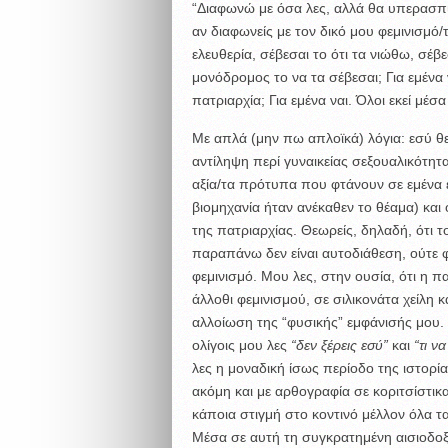
“Διαφωνώ με όσα λες, αλλά θα υπερασπισ
αν διαφωνείς με τον δικό μου φεμινισμό/
ελευθερία, σέβεσαι το ότι τα νιώθω, σέβ
μονόδρομος το να τα σέβεσαι; Για εμένα 
πατριαρχία; Για εμένα ναι. Όλοι εκεί μέ
Με απλά (μην πω απλοϊκά) λόγια: εσύ θε
αντίληψη περί γυναικείας σεξουαλικότη
αξία/τα πρότυπα που φτάνουν σε εμένα εδ
βιομηχανία ήταν ανέκαθεν το θέαμα) και 
της πατριαρχίας. Θεωρείς, δηλαδή, ότι τ
παραπάνω δεν είναι αυτοδιάθεση, ούτε φεμ
φεμινισμό. Μου λες, στην ουσία, ότι η π
άλλοθι φεμινισμού, σε σιλικονάτα χείλη
αλλοίωση της “φυσικής” εμφάνισής μου. 
ολίγοις μου λες
“δεν ξέρεις εσύ”
και
“τι ν
λες η μοναδική ίσως περίοδο της ιστορία
ακόμη και με αρθογραφία σε κοριτσίστικα 
κάποια στιγμή στο κοντινό μέλλον όλα τα 
Mέσα σε αυτή τη συγκρατημένη αισιοδοξί