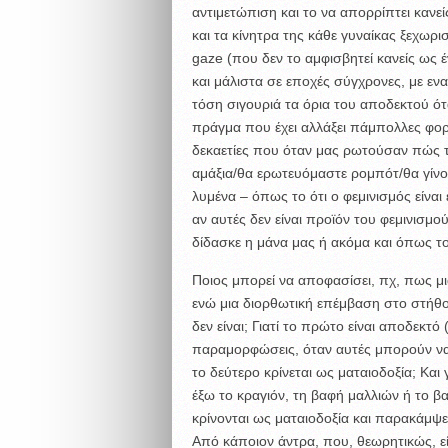
αντιμετώπιση και το να απορρίπτει καν
και τα κίνητρα της κάθε γυναίκας ξεχωρ
gaze (που δεν το αμφισβητεί κανείς ως έ
και μάλιστα σε εποχές σύγχρονες, με εν
τόση σιγουριά τα όρια του αποδεκτού ότα
πράγμα που έχει αλλάξει πάμπολλες φορ
δεκαετίες που όταν μας ρωτούσαν πώς τ
αμάξια/θα ερωτευόμαστε ρομπότ/θα γίνο
λυμένα – όπως το ότι ο φεμινισμός είναι 
αν αυτές δεν είναι προϊόν του φεμινισ
δίδασκε η μάνα μας ή ακόμα και όπως τον
Ποιος μπορεί να αποφασίσει, πχ, πως μι
ενώ μια διορθωτική επέμβαση στο στήθο
δεν είναι; Γιατί το πρώτο είναι αποδεκτό
παραμορφώσεις, όταν αυτές μπορούν να 
το δεύτερο κρίνεται ως ματαιοδοξία; Και
έξω το κραγιόν, τη βαφή μαλλιών ή το βα
κρίνονται ως ματαιοδοξία και παρακάμψει
Από κάποιον άντρα, που, θεωρητικώς, ε