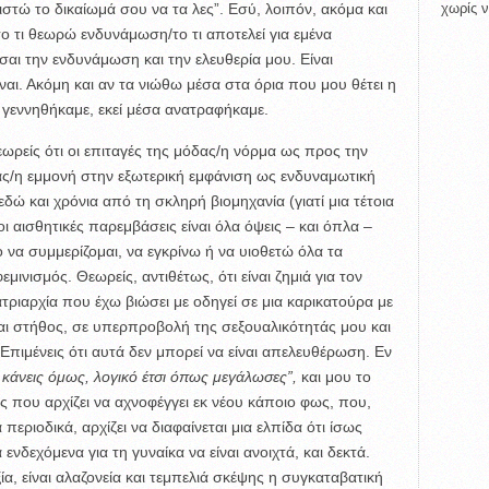
χωρίς ν
τώ το δικαίωμά σου να τα λες”. Εσύ, λοιπόν, ακόμα και
το τι θεωρώ ενδυνάμωση/το τι αποτελεί για εμένα
εσαι την ενδυνάμωση και την ελευθερία μου. Είναι
ναι. Ακόμη και αν τα νιώθω μέσα στα όρια που μου θέτει η
σα γεννηθήκαμε, εκεί μέσα ανατραφήκαμε.
ωρείς ότι οι επιταγές της μόδας/η νόρμα ως προς την
τας/η εμμονή στην εξωτερική εμφάνιση ως ενδυναμωτική
ώ και χρόνια από τη σκληρή βιομηχανία (γιατί μια τέτοια
οι αισθητικές παρεμβάσεις είναι όλα όψεις – και όπλα –
ο να συμμερίζομαι, να εγκρίνω ή να υιοθετώ όλα τα
ινισμός. Θεωρείς, αντιθέτως, ότι είναι ζημιά για τον
ατριαρχία που έχω βιώσει με οδηγεί σε μια καρικατούρα με
 και στήθος, σε υπερπροβολή της σεξουαλικότητάς μου και
Eπιμένεις ότι αυτά δεν μπορεί να είναι απελευθέρωση. Εν
α κάνεις όμως, λογικό έτσι όπως μεγάλωσες”,
και μου τo
ς που αρχίζει να αχνοφέγγει εκ νέου κάποιο φως, που,
περιοδικά, αρχίζει να διαφαίνεται μια ελπίδα ότι ίσως
ενδεχόμενα για τη γυναίκα να είναι ανοιχτά, και δεκτά.
α, είναι αλαζονεία και τεμπελιά σκέψης η συγκαταβατική