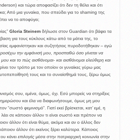
derson) και τώρα αποφασίζει ότι δεν τη θέλει και ότι
α; Από μια γυναίκα, που σπεύδει για το shaming της
πει να το αποφύγει;
ψίας”
Gloria Steinem
δήλωσε στον Guardian ότι βάφει τα
έμβαση για τους κύκλους κάτω από τα μάτια της, το
ισίας εμφανίστηκαν και συζητήσεις πυροδοτήθηκαν – εγώ
προσέχω την εμφάνισή μου, προσπαθώ όσο γίνεται να
μου και το πώς αισθάνομαι- και αισθάνομαι ελεύθερη και
κρίνει τον τρόπο με τον οποίον οι γυναίκες γύρω μας
 αυτοπεποίθησή τους και το συναίσθημά τους, ξέρω όμως
ινισμός σου, εμένα, όμως, όχι. Εσύ μπορείς να στηρίξεις
 ενημερώσου και έλα να διαφωνήσουμε, όμως μη μου
 “σωστό φεμινισμό”. Γιατί εκεί βρίσκεται, κατ’ εμέ, η
λέει σε κάποιον άλλον τι είναι σωστό και πρέπον να
ποιον άλλον ότι είναι θύμα, ακόμα και αν ο άλλος δεν
 κάποιον άλλον ότι εκείνος ξέρει καλύτερα. Κάποιος
που κάνει
επιλογές
μέσα στην πατριαρχική κοινωνία στην