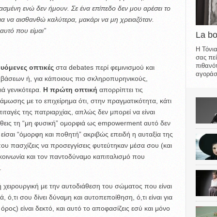
ασμένη ενώ δεν ήμουν. Σε ένα επίπεδο δεν μου αρέσει το
ια να αισθανθώ καλύτερα, μακάρι να μη χρειαζόταν.
αυτό που είμαι”
La b
Η Τόνια
σας πεί
πιθανότ
ουόμενες οπτικές
στα debates περί φεμινισμού και
αγοράσε
μβάσεων ή, για κάποιους πιο σκληροπυρηνικούς,
ιά γενικότερα.
Η πρώτη οπτική
απορρίπτει τις
μωσης με το επιχείρημα ότι, στην πραγματικότητα, κάτι
ιταγές της πατριαρχίας, απλώς δεν μπορεί να είναι
ιώθεις τη “μη φυσική” ομορφιά ως empowerment αυτό δεν
α είσαι “όμορφη και ποθητή” ακριβώς επειδή η αυταξία της
ου πασχίζεις να προσεγγίσεις φυτεύτηκαν μέσα σου (και
 κοινωνία και τον παντοδύναμο καπιταλισμό που
.
ή χειρουργική με την αυτοδιάθεση του σώματος που είναι
ό,τι σου δίνει δύναμη και αυτοπεποίθηση, ό,τι είναι για
ος) είναι δεκτό, και αυτό το αποφασίζεις εσύ και μόνο