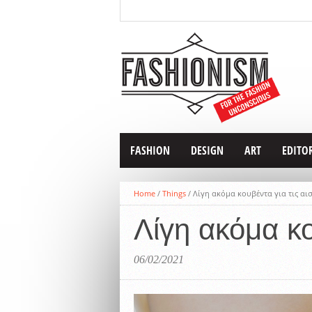
FASHION
DESIGN
ART
EDITO
Home
/
Things
/
Λίγη ακόμα κουβέντα για τις αι
Λίγη ακόμα κο
06/02/2021