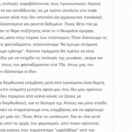
είς επιλογές παραβλέποντας τους προσωπικούς λόγους
ιστά και αποδίδοντάς τες με τρόπο απόλυτο στο male
ννοια αλλά που δεν αποτελεί και ερμηνευτική πανάκεια)
αλλασσόμενα και ρευστά δεδομένα. Ποιος θέτει πια με
ν το θέμα συζήτησης είναι το τι θεωρείται όμορφο,
ές μέσα στην πορεία των πολιτισμών; Όταν διανύουμε τις
ις φανταζόμαστε, απαντούσαμε “θα έχουμε ιπτάμενα
υμε cyborgs”; Κάποια πράγματα θα πρέπει να είναι
εδώ για να στηρίξει τις επιλογές της γυναίκας, ακόμα και
μού όπως τον φανταζόμασταν στα 70s, όπως μας τον
 εξασκούμε οι ίδιοι.
α διορθωτική επέμβαση μετά από εγκαύματα είναι θεμιτή,
ς/το στόμα/τη μύτη/τα αφτιά μου που δεν μου αρέσουν
 (δεν περιμένει από εσένα κανείς να ζήσεις με
διορθωθούν), και το δεύτερο όχι; Απλώς και μόνο επειδή
 γιατί να σταματήσουμε στις επεμβάσεις και να αφήσουμε
ρύ μέικ απ; Ποιος θέτει το continuum; Και αν όλα αυτά
ς από τις αρχές του φεμινισμού, από ποιον κρίνονται;
ίναι εκείνος που περισσότερο “ωφελήθηκε” από την