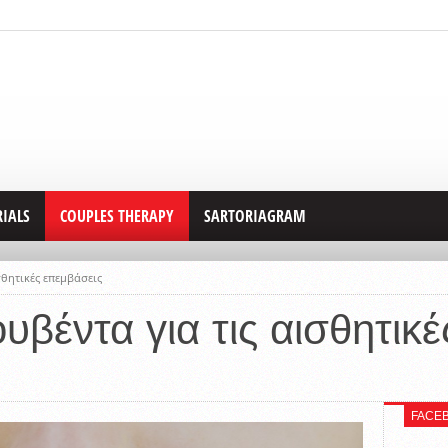
RIALS
COUPLES THERAPY
SARTORIAGRAM
σθητικές επεμβάσεις
υβέντα για τις αισθητικ
FACE