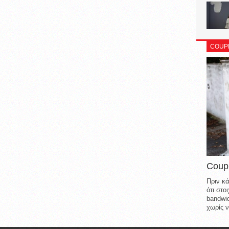
COUP
Coup
Πριν κά
ότι στ
bandwid
χωρίς ν