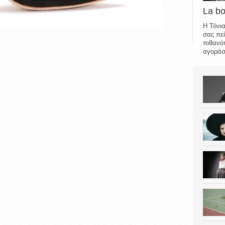
La b
Η Τόνια
σας πεί
πιθανότ
αγοράσε