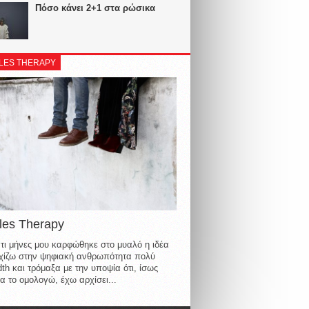
Πόσο κάνει 2+1 στα ρώσικα
LES THERAPY
les Therapy
τι μήνες μου καρφώθηκε στο μυαλό η ιδέα
οιχίζω στην ψηφιακή ανθρωπότητα πολύ
th και τρόμαξα με την υποψία ότι, ίσως
α το ομολογώ, έχω αρχίσει...