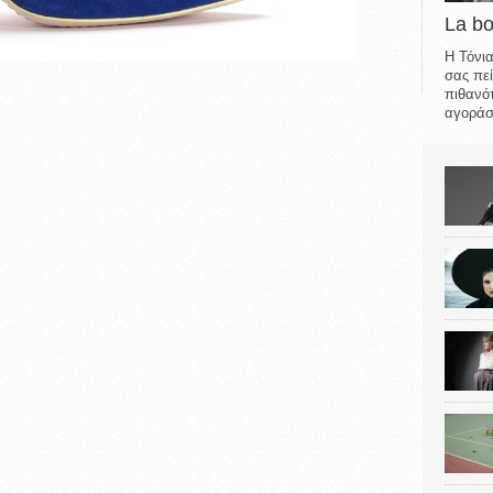
La b
Η Τόνια
σας πεί
πιθανότ
αγοράσε