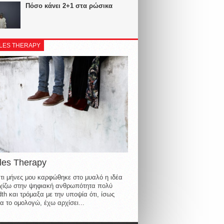
Πόσο κάνει 2+1 στα ρώσικα
LES THERAPY
les Therapy
τι μήνες μου καρφώθηκε στο μυαλό η ιδέα
οιχίζω στην ψηφιακή ανθρωπότητα πολύ
th και τρόμαξα με την υποψία ότι, ίσως
α το ομολογώ, έχω αρχίσει...