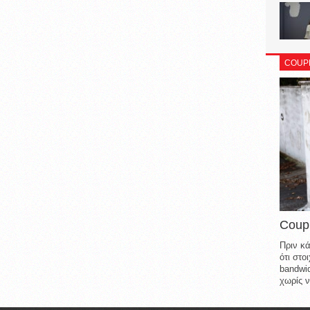
COUP
Coup
Πριν κά
ότι στ
bandwid
χωρίς ν