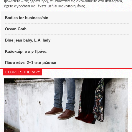
ψωνίσετε – τις ξέρετε ήδη, πιθανότατα τις ακολουθείτε στο instagram,
έχετε αγοράσει και έχετε μείνει ικανοποιημένες...
Bodies for business/sin
Ocean Goth
Blue jean baby, L.A. lady
Καλοκαίρι στην Πράγα
Πόσο κάνει 2+1 στα ρώσικα
COUPLES THERAPY