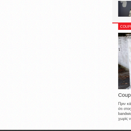
COUP
Coup
Πριν κά
ότι στ
bandwid
χωρίς ν