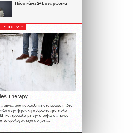
Πόσο κάνει 2+1 στα ρώσικα
LES THERAPY
les Therapy
τι μήνες μου καρφώθηκε στο μυαλό η ιδέα
οιχίζω στην ψηφιακή ανθρωπότητα πολύ
th και τρόμαξα με την υποψία ότι, ίσως
α το ομολογώ, έχω αρχίσει...