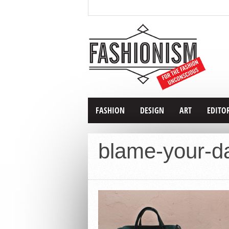
FASHION
DESIGN
ART
EDITO
blame-your-d