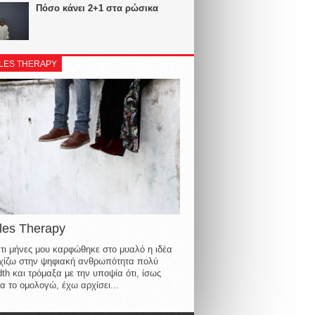
Πόσο κάνει 2+1 στα ρώσικα
LES THERAPY
les Therapy
τι μήνες μου καρφώθηκε στο μυαλό η ιδέα
οιχίζω στην ψηφιακή ανθρωπότητα πολύ
th και τρόμαξα με την υποψία ότι, ίσως
α το ομολογώ, έχω αρχίσει...