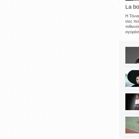
La b
Η Τόνια
σας πεί
πιθανότ
αγοράσε