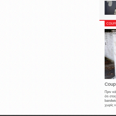
COUP
Coup
Πριν κά
ότι στ
bandwid
χωρίς ν