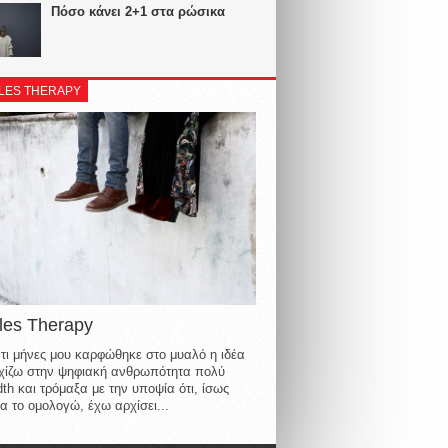
Πόσο κάνει 2+1 στα ρώσικα
LES THERAPY
les Therapy
τι μήνες μου καρφώθηκε στο μυαλό η ιδέα
οιχίζω στην ψηφιακή ανθρωπότητα πολύ
th και τρόμαξα με την υποψία ότι, ίσως
α το ομολογώ, έχω αρχίσει...