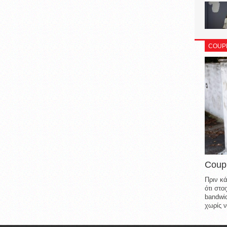
COUP
Coup
Πριν κά
ότι στ
bandwid
χωρίς ν