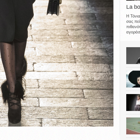
La b
Η Τόνια
σας πεί
πιθανότ
αγοράσε