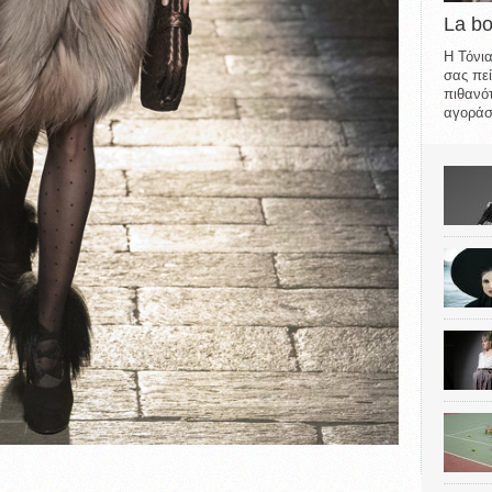
La b
Η Τόνια
σας πεί
πιθανότ
αγοράσε