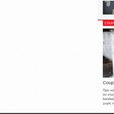
COUP
Coup
Πριν κά
ότι στ
bandwid
χωρίς ν