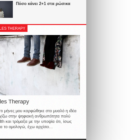
Πόσο κάνει 2+1 στα ρώσικα
LES THERAPY
les Therapy
τι μήνες μου καρφώθηκε στο μυαλό η ιδέα
οιχίζω στην ψηφιακή ανθρωπότητα πολύ
th και τρόμαξα με την υποψία ότι, ίσως
α το ομολογώ, έχω αρχίσει...