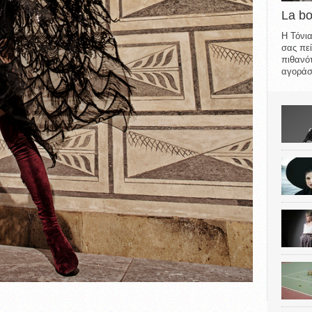
La b
Η Τόνια
σας πεί
πιθανότ
αγοράσε