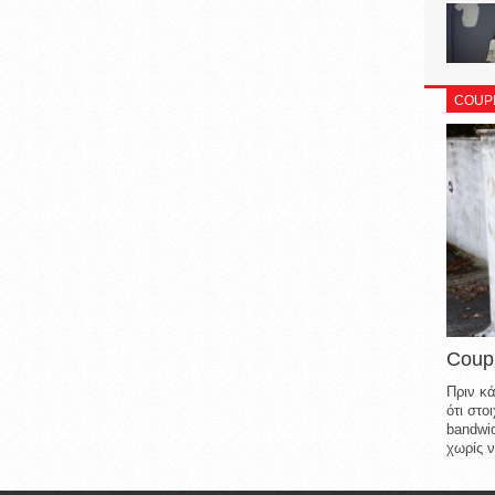
COUP
Coup
Πριν κά
ότι στ
bandwid
χωρίς ν