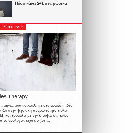
Πόσο κάνει 2+1 στα ρώσικα
LES THERAPY
les Therapy
τι μήνες μου καρφώθηκε στο μυαλό η ιδέα
οιχίζω στην ψηφιακή ανθρωπότητα πολύ
th και τρόμαξα με την υποψία ότι, ίσως
α το ομολογώ, έχω αρχίσει...