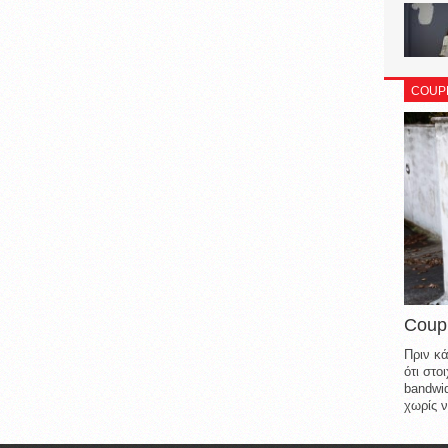
COUP
Coup
Πριν κά
ότι στ
bandwid
χωρίς ν