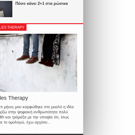
Πόσο κάνει 2+1 στα ρώσικα
LES THERAPY
les Therapy
τι μήνες μου καρφώθηκε στο μυαλό η ιδέα
οιχίζω στην ψηφιακή ανθρωπότητα πολύ
th και τρόμαξα με την υποψία ότι, ίσως
α το ομολογώ, έχω αρχίσει...