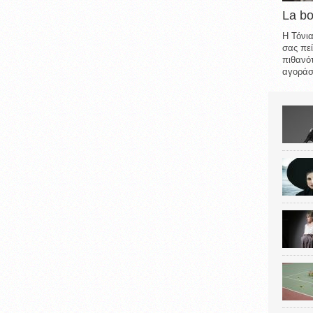
La b
Η Τόνια
σας πεί
πιθανότ
αγοράσε